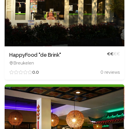
€
€
€
€
HappyFood "de Brink"
Breukelen
0.0
0
reviews