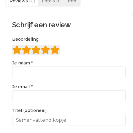
Reviews (
0
)
Foto's (
1
)
Info
Schrijf een review
Beoordeling
Je naam *
Je email *
Titel (optioneel)