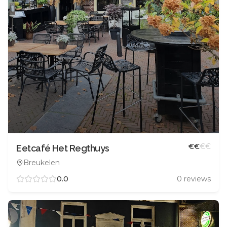
€
€
€
€
Eetcafé Het Regthuys
Breukelen
0.0
0
reviews