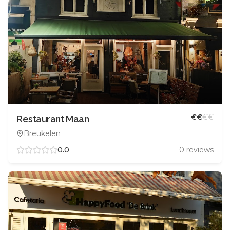
€
€
€
€
Restaurant Maan
Breukelen
0.0
0
reviews