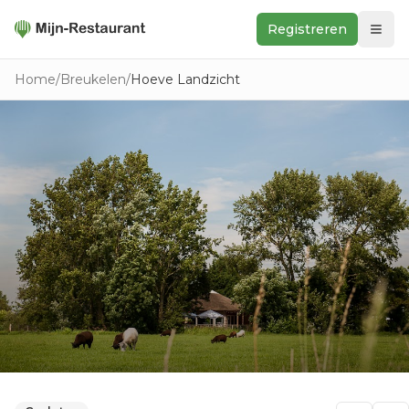
Registreren
Zoeken
Home
/
Breukelen
/
Hoeve Landzicht
In de buurt
Ontdek
Keukens
Foodwall
Reviews