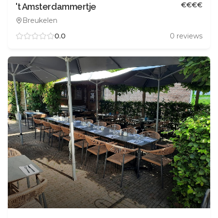
€
€
€
€
't Amsterdammertje
Breukelen
0.0
0
reviews