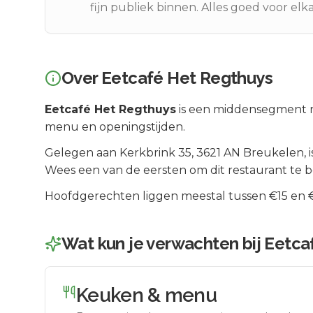
fijn publiek binnen. Alles goed voor elka
Over
Eetcafé Het Regthuys
Eetcafé Het Regthuys
is een
middensegment
r
menu en openingstijden.
Gelegen aan
Kerkbrink 35
, 3621 AN
Breukelen
, 
Wees een van de eersten om dit restaurant te 
Hoofdgerechten liggen meestal tussen €15 en €2
Wat kun je verwachten bij
Eetca
Keuken & menu