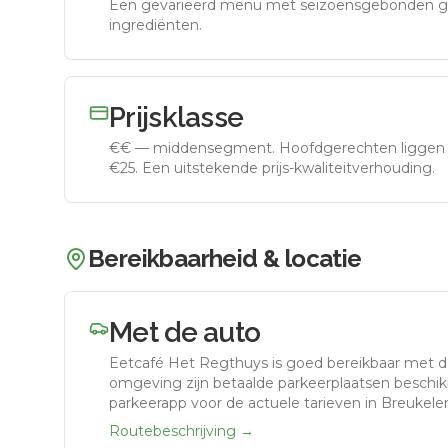
Een gevarieerd menu met seizoensgebonden g
ingrediënten.
Prijsklasse
€€
—
middensegment
.
Hoofdgerechten liggen 
€25. Een uitstekende prijs-kwaliteitverhouding.
Bereikbaarheid & locatie
Met de auto
Eetcafé Het Regthuys
is goed bereikbaar met d
omgeving zijn betaalde parkeerplaatsen beschikb
parkeerapp voor de actuele tarieven in Breukele
Routebeschrijving →