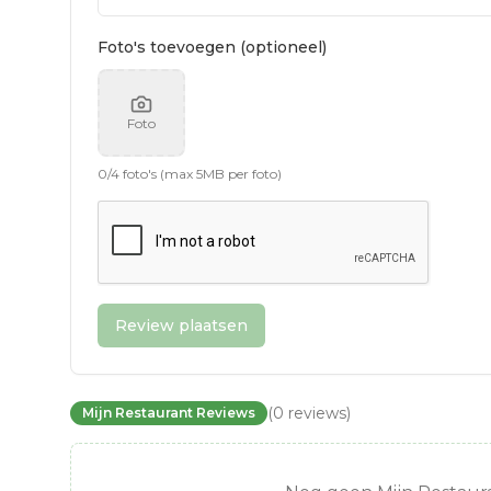
Foto's toevoegen (optioneel)
Foto
0
/
4
foto's (max 5MB per foto)
Review plaatsen
(
0
reviews
)
Mijn Restaurant Reviews