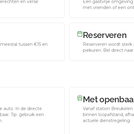
erechten en verse
Een gastvrije omgeving g
met vrienden of een on
Reserveren
meestal tussen €15 en
Reserveren wordt sterk 
piekuren.
Bel direct naa
Met openbaar
e auto.
In de directe
Vanaf station
Breukelen
aar. Tip: gebruik een
binnen loopafstand, afhan
n.
actuele dienstregeling.