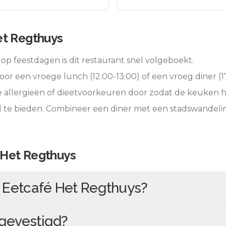
et Regthuys
op feestdagen is dit restaurant snel volgeboekt.
oor een vroege lunch (12:00-13:00) of een vroeg diner (17
e allergieën of dieetvoorkeuren door zodat de keuken 
l te bieden. Combineer een diner met een stadswandeli
 Het Regthuys
n
Eetcafé Het Regthuys
?
gevestigd?