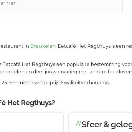
ar hier!
estaurant in
Breukelen
.
Eetcafé Het Regthuys is een res
is
Eetcafé Het Regthuys
een populaire bestemming voor
beoordelen en deel jouw ervaring met andere foodlovers
5. Een uitstekende prijs-kwaliteitverhouding.
fé Het Regthuys
?
Sfeer & gele