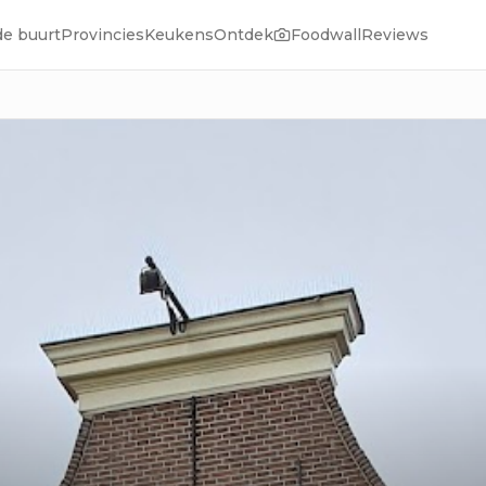
de buurt
Provincies
Keukens
Ontdek
Foodwall
Reviews