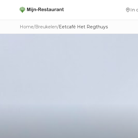
In 
Home
/
Breukelen
/
Eetcafé Het Regthuys