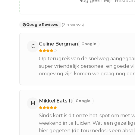
Nog geen Mijn Restaura
(
2
reviews
)
Google Reviews
Celine Bergman
Google
C
Op terugreis van de snelweg aangegaan
super vriendelijk personeel en goede v
omgeving zijn komen we graag nog eens
Mikkel Eats It
Google
M
Sinds kort is dit onze hot-spot om met 
weekend in te luiden. Wát een gezellige 
hier gegeten (de tournedos is een absol