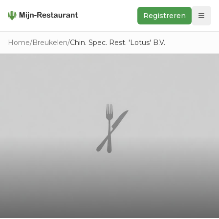
Registreren
Zoeken
Home
/
Breukelen
/
Chin. Spec. Rest. 'Lotus' B.V.
In de buurt
Ontdek
Keukens
Foodwall
Reviews