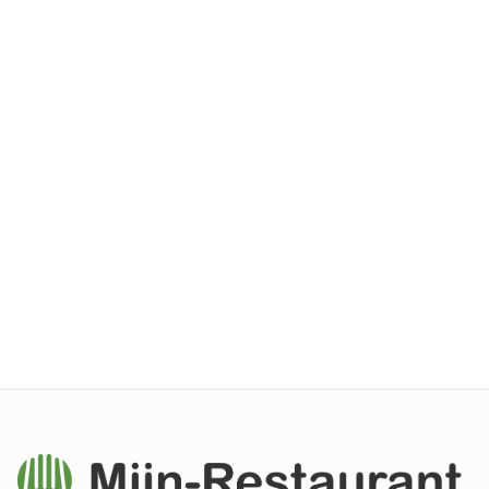
Deli2go
Breukelen
0.0
0
reviews
Ontdek meer in
Breukelen
Alle restaurants in
Breukelen
Top restaurants
Breukelen