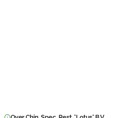
Over
Chin. Spec. Rest. 'Lotus' B.V.