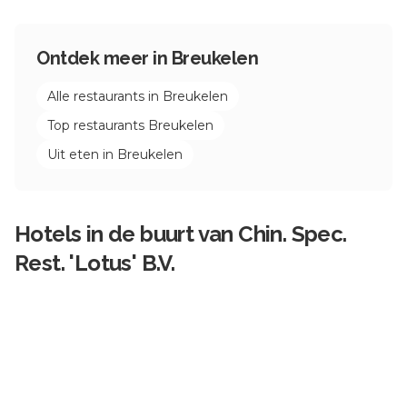
€
€
€
€
Shell
Breukelen
0.0
0
reviews