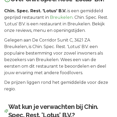
Chin. Spec. Rest. 'Lotus' B.V.
is een
gemiddeld
geprijsd
restaurant in
Breukelen
.
Chin. Spec. Rest.
'Lotus' B.V. is een restaurant in Breukelen. Bekijk
onze reviews, menu en openingstijden.
Gelegen aan
De Corridor 5unit C
, 3621 ZA
Breukelen
, is
Chin. Spec. Rest. 'Lotus' B.V.
een
populaire bestemming voor zowel inwoners als
bezoekers van
Breukelen
.
Wees een van de
eersten om dit restaurant te beoordelen en deel
jouw ervaring met andere foodlovers.
De prijzen liggen rond het gemiddelde voor deze
regio.
Wat kun je verwachten bij
Chin.
Spec. Rest. 'Lotus' B.V.
?