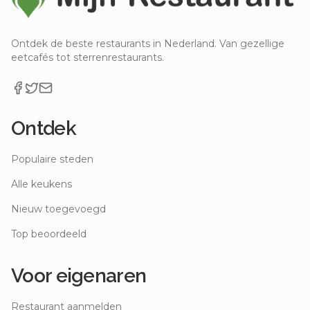
Uit eten in
Breukelen
Hotels in de buurt van
Chin. Spec.
Rest. 'Lotus' B.V.