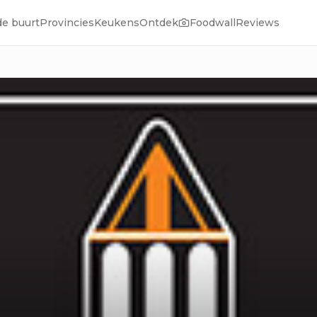
de buurt
Provincies
Keukens
Ontdek
Foodwall
Reviews