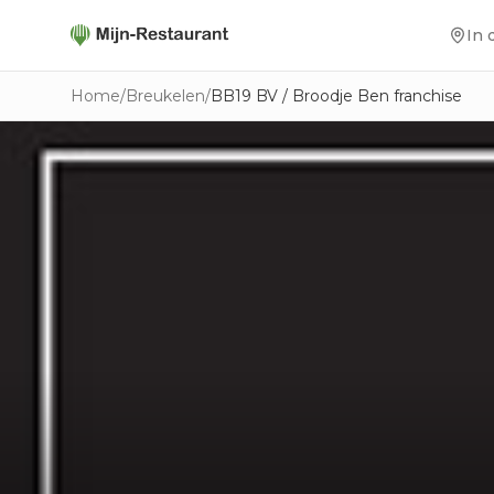
In 
Home
/
Breukelen
/
BB19 BV / Broodje Ben franchise