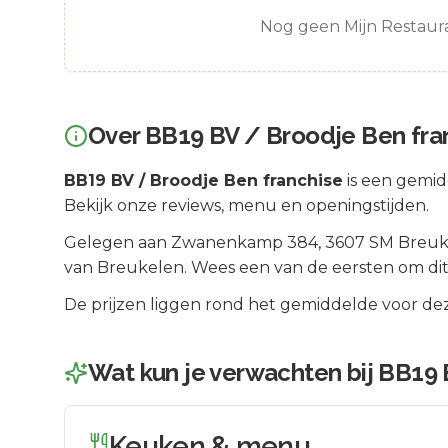
Nog geen Mijn Restaura
Over
BB19 BV / Broodje Ben fra
BB19 BV / Broodje Ben franchise
is een
gemidd
Bekijk onze reviews, menu en openingstijden.
Gelegen aan
Zwanenkamp 384
, 3607 SM
Breuk
van
Breukelen
.
Wees een van de eersten om dit
De prijzen liggen rond het gemiddelde voor dez
Wat kun je verwachten bij
BB19 
Keuken & menu