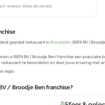
nt reviews. Wees de eerste!
nchise
eld geprijsd
restaurant in
Breukelen
.
BB19 BV / Broodje
elen
, is
BB19 BV / Broodje Ben franchise
een populaire b
 restaurant te beoordelen en deel jouw ervaring met an
e regio.
BV / Broodje Ben franchise
?
Sfeer & gele