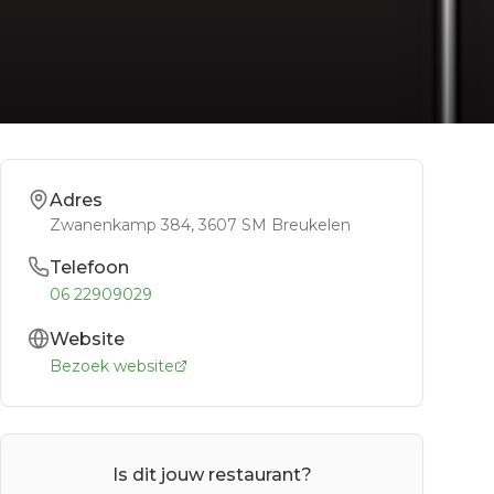
Adres
Zwanenkamp 384
, 3607 SM
Breukelen
Telefoon
06 22909029
Website
Bezoek website
Is dit jouw restaurant?