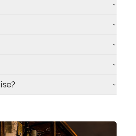
ise
?