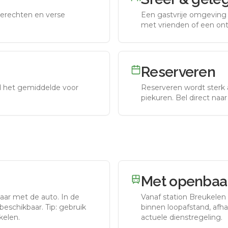
erechten en verse
Een gastvrije omgeving g
met vrienden of een on
Reserveren
nd het gemiddelde voor
Reserveren wordt sterk 
piekuren.
Bel direct naa
Met openbaar
baar met de auto.
In de
Vanaf station
Breukelen
eschikbaar. Tip: gebruik
binnen loopafstand, afhan
kelen.
actuele dienstregeling.