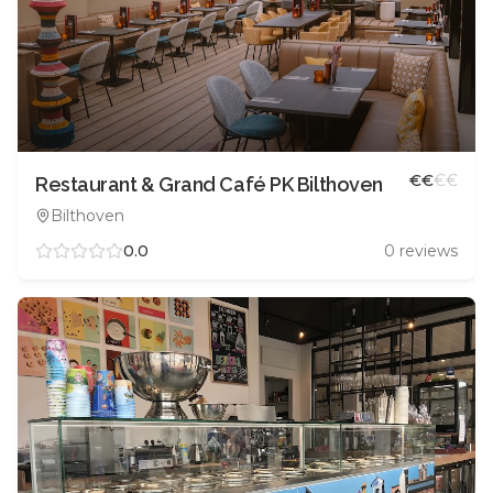
€
€
€
€
Restaurant & Grand Café PK Bilthoven
Bilthoven
0.0
0
reviews