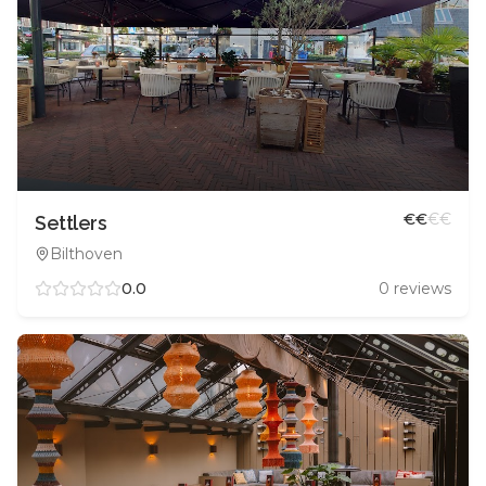
€
€
€
€
Settlers
Bilthoven
0.0
0
reviews