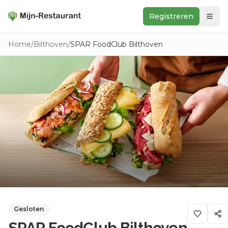
Registreren
Zoeken
Home
/
Bilthoven
/
SPAR FoodClub Bilthoven
In de buurt
Ontdek
Keukens
Foodwall
Reviews
Gesloten
SPAR FoodClub Bilthoven