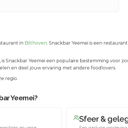
taurant in
Bilthoven
.
Snackbar Yeemei is een restaurant
, is
Snackbar Yeemei
een populaire bestemming voor zow
elen en deel jouw ervaring met andere foodlovers.
e regio.
bar Yeemei
?
Sfeer & gele
erechten en verse
Een gastvrije omgeving g