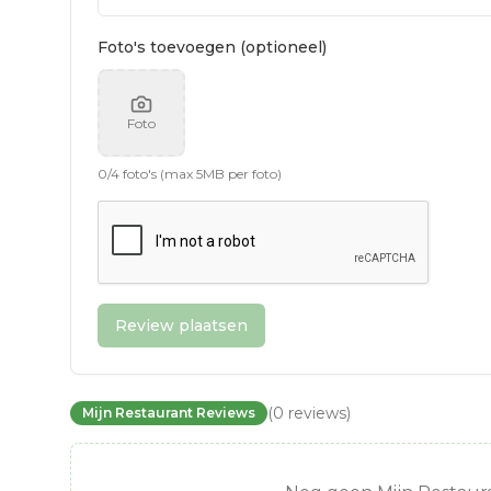
Foto's toevoegen (optioneel)
Foto
0
/
4
foto's (max 5MB per foto)
Review plaatsen
(
0
reviews
)
Mijn Restaurant Reviews