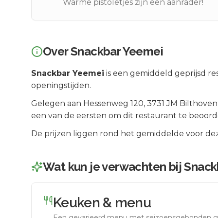
Warme pistoletjes zijn een aanrader!
Over
Snackbar Yeemei
Snackbar Yeemei
is een
gemiddeld geprijsd
res
openingstijden.
Gelegen aan
Hessenweg 120
, 3731 JM
Bilthoven
een van de eersten om dit restaurant te beoord
De prijzen liggen rond het gemiddelde voor dez
Wat kun je verwachten bij
Snack
Keuken & menu
Een gevarieerd menu met seizoensgebonden g