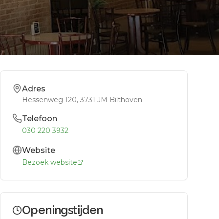
Adres
Hessenweg 120
, 3731 JM
Bilthoven
Telefoon
030 220 3932
Website
Bezoek website
Openingstijden