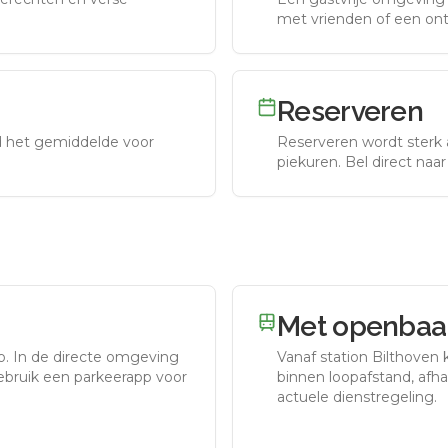
met vrienden of een on
Reserveren
nd het gemiddelde voor
Reserveren wordt sterk 
piekuren.
Bel direct naa
Met openbaar
o.
In de directe omgeving
Vanaf station
Bilthoven
k
gebruik een parkeerapp voor
binnen loopafstand, afhan
actuele dienstregeling.