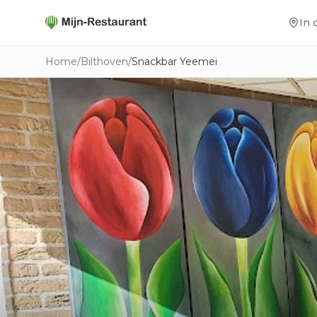
In 
Home
/
Bilthoven
/
Snackbar Yeemei