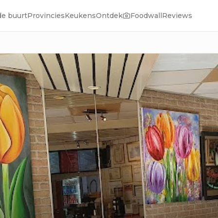
de buurt
Provincies
Keukens
Ontdek
Foodwall
Reviews