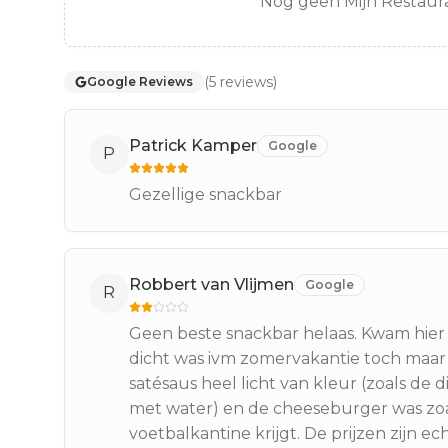
Nog geen Mijn Restaura
(
5
reviews
)
Google Reviews
Patrick Kamper
Google
P
Gezellige snackbar
Robbert van Vlijmen
Google
R
Geen beste snackbar helaas. Kwam hier 
dicht was ivm zomervakantie toch maar h
satésaus heel licht van kleur (zoals de 
met water) en de cheeseburger was zoal
voetbalkantine krijgt. De prijzen zijn e