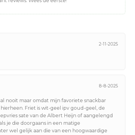
nt reviews. Wees de eerste!
2-11-2025
8-8-2025
al nooit maar omdat mijn favoriete snackbar
ierheen. Friet is wit-geel ipv goud-geel, de
diepvries sate van de Albert Heijn of aangelengd
s je die doorgaans in een matige
chter wel gelijk aan die van een hoogwaardige