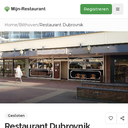
Registreren
Zoeken
Home
/
Bilthoven
/
Restaurant Dubrovnik
In de buurt
Ontdek
Keukens
Foodwall
Reviews
Gesloten
Restaurant Dubrovnik