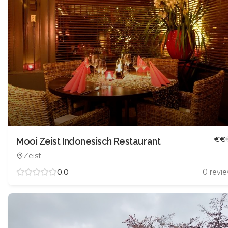
€
€
Mooi Zeist Indonesisch Restaurant
Zeist
0.0
0
revi