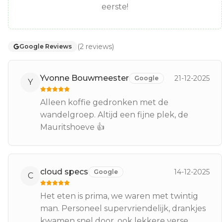
eerste!
(
2
reviews
)
Google Reviews
Yvonne Bouwmeester
21-12-2025
Google
Y
Alleen koffie gedronken met de
wandelgroep. Altijd een fijne plek, de
Mauritshoeve 👍
cloud specs
14-12-2025
Google
C
Het eten is prima, we waren met twintig
man. Personeel supervriendelijk, drankjes
kwamen snel door, ook lekkere verse