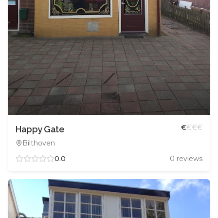
€
€
€
€
Happy Gate
Bilthoven
0.0
0
reviews