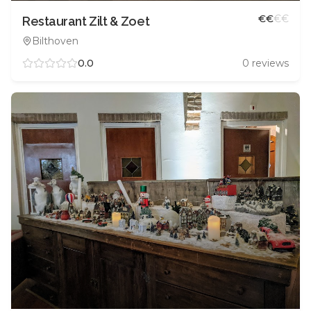
€
€
€
€
Restaurant Zilt & Zoet
Bilthoven
0.0
0
reviews