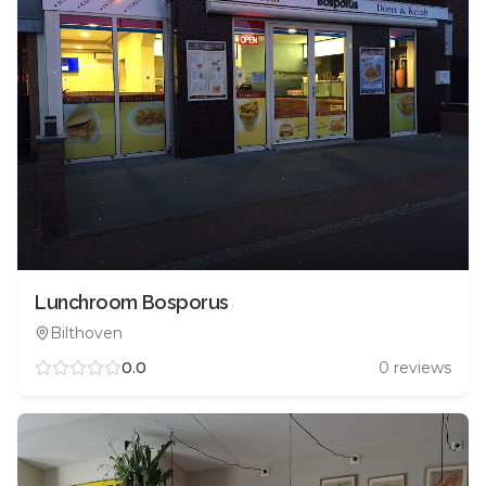
Lunchroom Bosporus
Bilthoven
0.0
0
reviews