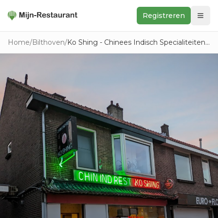
Registreren
Zoeken
Home
/
Bilthoven
/
Ko Shing - Chinees Indisch Specialiteiten Restaurant
In de buurt
Ontdek
Keukens
Foodwall
Reviews