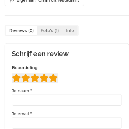
Eigenaar? Claim dit restaurant
Reviews (
0
)
Foto's (
1
)
Info
Schrijf een review
Beoordeling
Je naam *
Je email *