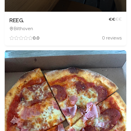
€
€
€
€
REEG.
Bilthoven
0.0
0
reviews