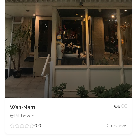
€
€
€
€
Wah-Nam
Bilthoven
0.0
0
reviews