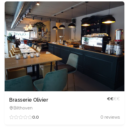
€
€
€
€
Brasserie Olivier
Bilthoven
0.0
0
reviews