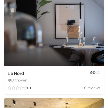
€
€
€
€
Le Nord
Bilthoven
0.0
0
reviews