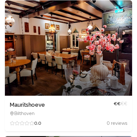
€
€
€
€
Mauritshoeve
Bilthoven
0.0
0
reviews