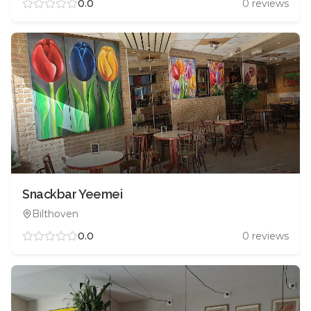
0.0
0
reviews
Snackbar Yeemei
Bilthoven
0.0
0
reviews