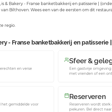
, is
& Bakery - Franse banketbakkerij en patisserie | (on
s van
Bilthoven
.
Wees een van de eersten om dit restaur
e regio.
ry - Franse banketbakkerij en patisserie
Sfeer & gele
erechten en verse
Een gastvrije omgeving g
met vrienden of een on
Reserveren
nd het gemiddelde voor
Reserveren wordt sterk 
piekuren.
Bel direct naa