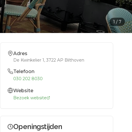
1
/
7
Adres
De Kwinkelier 1
, 3722 AP
Bilthoven
Telefoon
030 202 8030
Website
Bezoek website
Openingstijden