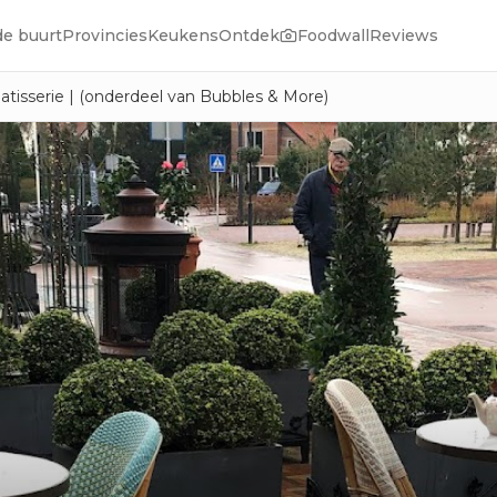
de buurt
Provincies
Keukens
Ontdek
Foodwall
Reviews
atisserie | (onderdeel van Bubbles & More)