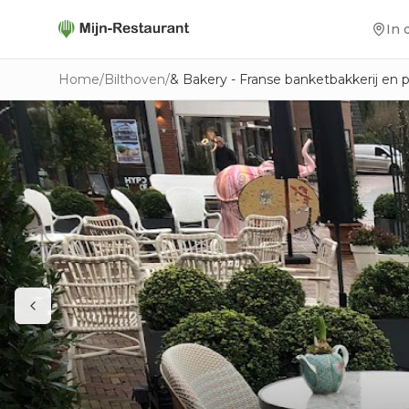
In 
Home
/
Bilthoven
/
& Bakery - Franse banketbakkerij en p