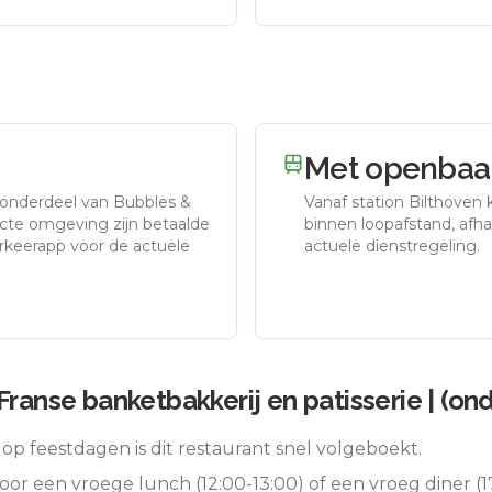
Met openbaar
 (onderdeel van Bubbles &
Vanaf station
Bilthoven
k
ecte omgeving zijn betaalde
binnen loopafstand, afhan
arkeerapp voor de actuele
actuele dienstregeling.
 Franse banketbakkerij en patisserie | (o
op feestdagen is dit restaurant snel volgeboekt.
oor een vroege lunch (12:00-13:00) of een vroeg diner (17