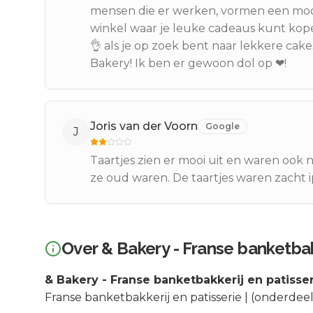
mensen die er werken, vormen een moo
winkel waar je leuke cadeaus kunt kope
👌 als je op zoek bent naar lekkere cak
Bakery! Ik ben er gewoon dol op ❤!
Joris van der Voorn
Google
J
Taartjes zien er mooi uit en waren ook 
ze oud waren. De taartjes waren zacht 
Over
& Bakery - Franse banketbak
& Bakery - Franse banketbakkerij en patisse
Franse banketbakkerij en patisserie | (onderdee