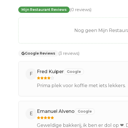
(
0
reviews
)
Mijn Restaurant Reviews
Nog geen Mijn Restaura
(
3
reviews
)
Google Reviews
Fred Kuiper
Google
F
Prima plek voor koffie met iets lekkers.
Emanuel Alveno
Google
E
Geweldige bakkerij, ik ben er dol op ❤.