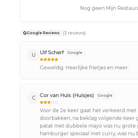
Nog geen Mijn Restaura
(
3
reviews
)
Google Reviews
Ulf Scherf
Google
U
Geweldig. Heerlijke frietjes en meer.
Cor van Huis (Huisjes)
Google
C
Voor de 2e keer gaat het verkeerd met de
doorbakken, na beklag volgende keer gr
patat met dubbele mayo was nu grote 
hamburger speciaal met curry, was nu b