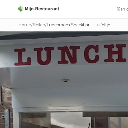
In 
Home
/
Beilen
/
Lunchroom Snackbar 't Luifeltje