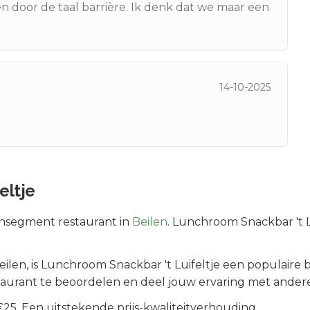
 door de taal barrière. Ik denk dat we maar een
14-10-2025
eltje
nsegment
restaurant in
Beilen
.
Lunchroom Snackbar 't Lui
eilen
, is
Lunchroom Snackbar 't Luifeltje
een populaire 
taurant te beoordelen en deel jouw ervaring met andere
5. Een uitstekende prijs-kwaliteitverhouding.