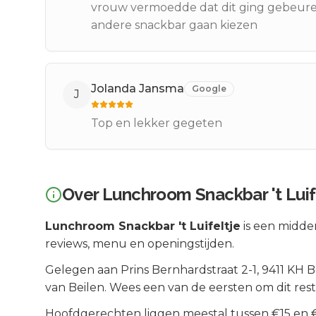
vrouw vermoedde dat dit ging gebeuren
andere snackbar gaan kiezen
Jolanda Jansma
Google
J
Top en lekker gegeten
Over
Lunchroom Snackbar 't Luif
Lunchroom Snackbar 't Luifeltje
is een
midde
reviews, menu en openingstijden.
Gelegen aan
Prins Bernhardstraat 2-1
, 9411 KH
B
van
Beilen
.
Wees een van de eersten om dit res
Hoofdgerechten liggen meestal tussen €15 en €2