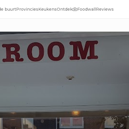
de buurt
Provincies
Keukens
Ontdek
Foodwall
Reviews