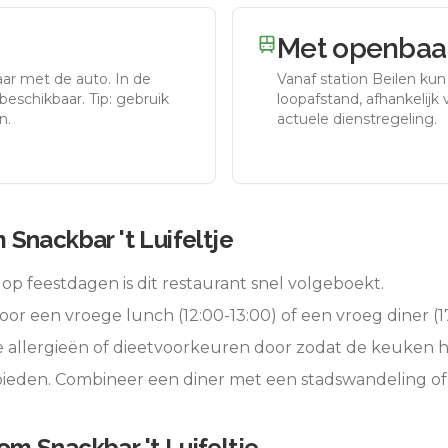
Met openbaar
aar met de auto.
In de
Vanaf station
Beilen
kun 
eschikbaar. Tip: gebruik
loopafstand, afhankelijk v
n.
actuele dienstregeling.
Snackbar 't Luifeltje
op feestdagen is dit restaurant snel volgeboekt.
oor een vroege lunch (12:00-13:00) of een vroeg diner (17
e allergieën of dieetvoorkeuren door zodat de keuken 
 bieden. Combineer een diner met een stadswandeling o
m Snackbar 't Luifeltje