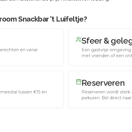
oom Snackbar 't Luifeltje
?
Sfeer & gele
erechten en verse
Een gastvrije omgeving g
met vrienden of een on
Reserveren
meestal tussen €15 en
Reserveren wordt sterk 
piekuren.
Bel direct naa