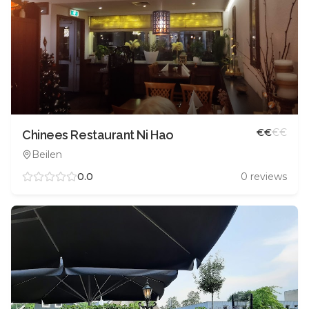
€
€
€
€
Chinees Restaurant Ni Hao
Beilen
0.0
0
reviews