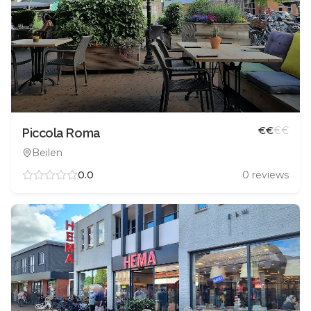
€
€
€
€
Piccola Roma
Beilen
0.0
0
reviews