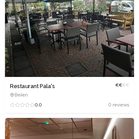
€
€
€
€
Restaurant Pala's
Beilen
0.0
0
reviews