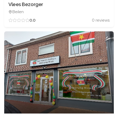
Vlees Bezorger
Beilen
0.0
0
reviews