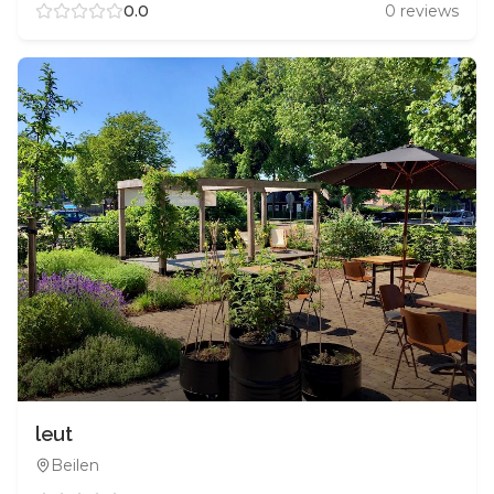
0.0
0
reviews
leut
Beilen