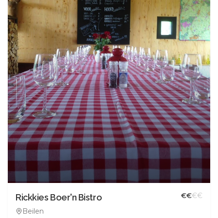
€
€
€
€
Rickkies Boer'n Bistro
Beilen