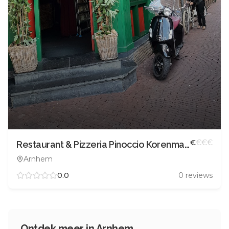
€
€
€
€
Restaurant & Pizzeria Pinoccio Korenmarkt
Arnhem
0.0
0
reviews
Ontdek meer in
Arnhem