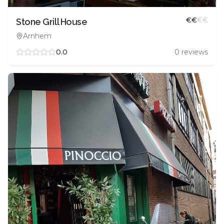
€
€
€
€
Stone Grill House
Arnhem
0.0
0
reviews