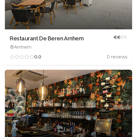
€
€
€
€
Restaurant De Beren Arnhem
Arnhem
0.0
0
reviews