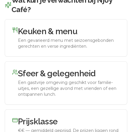
Wat kun je verwachten bij
Njoy
Café
?
Keuken & menu
Een gevarieerd menu met seizoensgebonden
gerechten en verse ingrediënten.
Sfeer & gelegenheid
Een gastvrije omgeving geschikt voor familie-
uitjes, een gezellige avond met vrienden of een
ontspannen lunch.
Prijsklasse
€€
—
gemiddeld geprijsd
.
De prijzen liggen rond