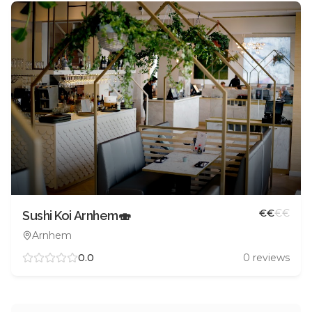
€
€
€
€
Sushi Koi Arnhem🍣
Arnhem
0.0
0
reviews