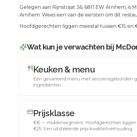
Gelegen aan
Rijnstraat 36
, 6811 EW
Arnhem
, is
M
Arnhem
.
Wees een van de eersten om dit restau
Hoofdgerechten liggen meestal tussen €15 en €2
Wat kun je verwachten bij
McDon
Keuken & menu
Een gevarieerd menu met seizoensgebonden g
ingrediënten.
Prijsklasse
€€
—
middensegment
.
Hoofdgerechten liggen 
€25. Een uitstekende prijs-kwaliteitverhouding.