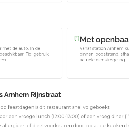
Met openbaar
r met de auto.
In de
Vanaf station
Arnhem
ku
eschikbaar. Tip: gebruik
binnen loopafstand, afhan
hem.
actuele dienstregeling.
 Arnhem Rijnstraat
op feestdagen is dit restaurant snel volgeboekt.
oor een vroege lunch (12:00-13:00) of een vroeg diner (17
e allergieën of dieetvoorkeuren door zodat de keuken 