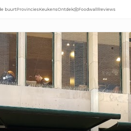
de buurt
Provincies
Keukens
Ontdek
Foodwall
Reviews