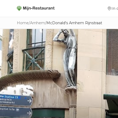
In 
Home
/
Arnhem
/
McDonald's Arnhem Rijnstraat