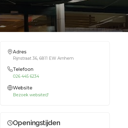
Adres
Rijnstraat 36
, 6811 EW
Arnhem
Telefoon
026 445 6234
Website
Bezoek website
Openingstijden