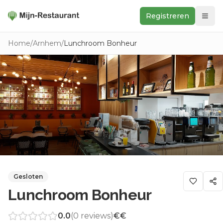
Registreren
Zoeken
Home
/
Arnhem
/
Lunchroom Bonheur
In de buurt
Ontdek
Keukens
Foodwall
Reviews
Gesloten
Lunchroom Bonheur
0.0
(
0
reviews)
€€