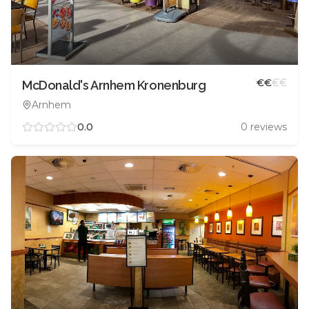
€
€
€
€
McDonald's Arnhem Kronenburg
Arnhem
0.0
0
reviews