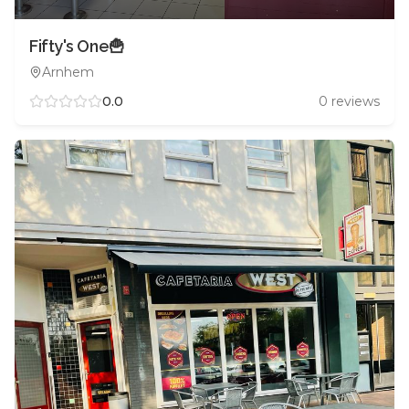
Fifty's One🍟
Arnhem
0.0
0
reviews