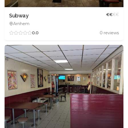
€
€
€
€
Subway
Arnhem
0.0
0
reviews