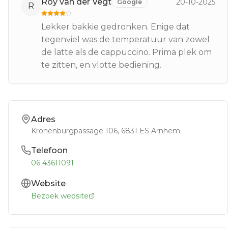
Roy van der Vegt
20-10-2025
Google
R
Lekker bakkie gedronken. Enige dat
tegenviel was de temperatuur van zowel
de latte als de cappuccino. Prima plek om
te zitten, en vlotte bediening.
Adres
Kronenburgpassage 106
, 6831 ES
Arnhem
Telefoon
06 43611091
Website
Bezoek website