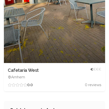
€
€
€
€
Cafetaria West
Arnhem
0.0
0
reviews