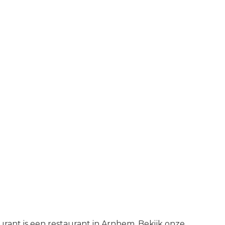
aurant is een restaurant in Arnhem. Bekijk onze