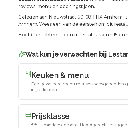
reviews, menu en openingstijden.
Gelegen aan
Nieuwstraat 50
, 6811 HX
Arnhem
, i
Arnhem
.
Wees een van de eersten om dit restau
Hoofdgerechten liggen meestal tussen €15 en €2
Wat kun je verwachten bij
Lestar
Keuken & menu
Een gevarieerd menu met seizoensgebonden g
ingrediënten.
Prijsklasse
€€
—
middensegment
.
Hoofdgerechten liggen 