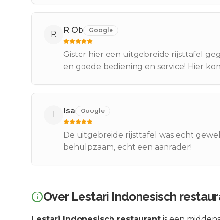
R Ob
Google
R
Gister hier een uitgebreide rijsttafel g
en goede bediening en service! Hier kom 
Isa
Google
I
De uitgebreide rijsttafel was echt gewe
behulpzaam, echt een aanrader!
Over
Lestari Indonesisch restaur
Lestari Indonesisch restaurant
is een
midden