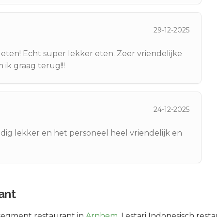
29-12-2025
egeten! Echt super lekker eten. Zeer vriendelijke
ik graag terug!!!
24-12-2025
ldig lekker en het personeel heel vriendelijk en
ant
segment
restaurant in
Arnhem
.
Lestari Indonesisch rest