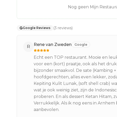
Nog geen Mijn Restaura
(
3
reviews
)
Google Reviews
Rene van Zweden
Google
R
Echt een TOP restaurant. Mooie en leuke 
voor een (kort) praatje, ook als het druk
bijzonder smaakvol. De sate (Kambing 
hoofdgerechten, alles even lekker, zodat
Kepiting Kulit Lunak, (soft shell crab) 
wat je ook weinig ziet, zijn de Indonesi
proberen. En als dessert Ketan Hitam, z
Verrukkelijk. Als ik nog eens in Arnhem 
aanbevolen.