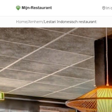
In 
Home
/
Arnhem
/
Lestari Indonesisch restaurant