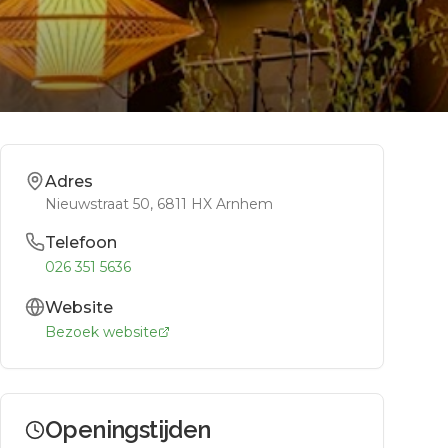
Adres
Nieuwstraat 50
, 6811 HX
Arnhem
Telefoon
026 351 5636
Website
Bezoek website
Openingstijden