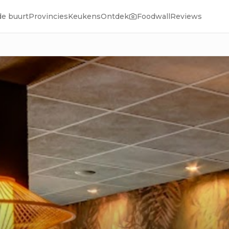
de buurt
Provincies
Keukens
Ontdek
Foodwall
Reviews