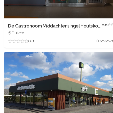
€
€
€
De Gastronoom Middachtensingel HoutskoolGrill
Duiven
0.0
0
review