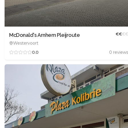
€
€
€
McDonald's Arnhem Pleijroute
Westervoort
0.0
0
review