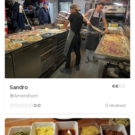
€
€
€
€
Sandro
Amersfoort
0.0
0
reviews