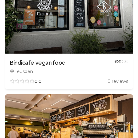
€
€
€
€
Bindicafe vegan food
Leusden
0.0
0
reviews