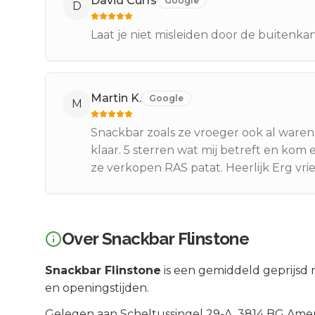
David Curfs
Google
D
Laat je niet misleiden door de buitenkant
Martin K.
Google
M
Snackbar zoals ze vroeger ook al waren i
klaar. 5 sterren wat mij betreft en kom 
ze verkopen RAS patat. Heerlijk Erg vri
Over
Snackbar Flinstone
Snackbar Flinstone
is een
gemiddeld geprijsd
r
en openingstijden.
Gelegen aan
Scheltussingel 29-A
, 3814 BG
Amer