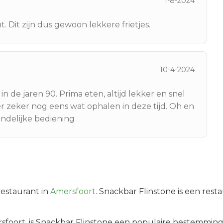
1-8-2024
. Dit zijn dus gewoon lekkere frietjes.
10-4-2024
n de jaren 90. Prima eten, altijd lekker en snel
er zeker nog eens wat ophalen in deze tijd. Oh en
endelijke bediening
estaurant in
Amersfoort
.
Snackbar Flinstone is een rest
sfoort
, is
Snackbar Flinstone
een populaire bestemming 