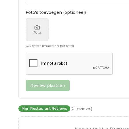
Foto's toevoegen (optioneel)
Foto
0
/
4
foto's (max 5MB per foto)
Review plaatsen
(
0
reviews
)
Mijn Restaurant Reviews