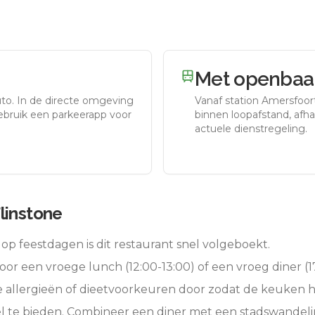
Met openbaar
uto.
In de directe omgeving
Vanaf station
Amersfoor
gebruik een parkeerapp voor
binnen loopafstand, afhan
actuele dienstregeling.
linstone
op feestdagen is dit restaurant snel volgeboekt.
oor een vroege lunch (12:00-13:00) of een vroeg diner (17
e allergieën of dieetvoorkeuren door zodat de keuken 
l te bieden. Combineer een diner met een stadswandeli