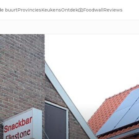
de buurt
Provincies
Keukens
Ontdek
Foodwall
Reviews