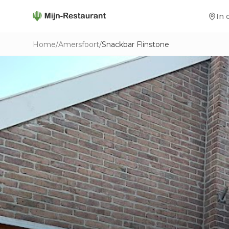
In 
Home
/
Amersfoort
/
Snackbar Flinstone