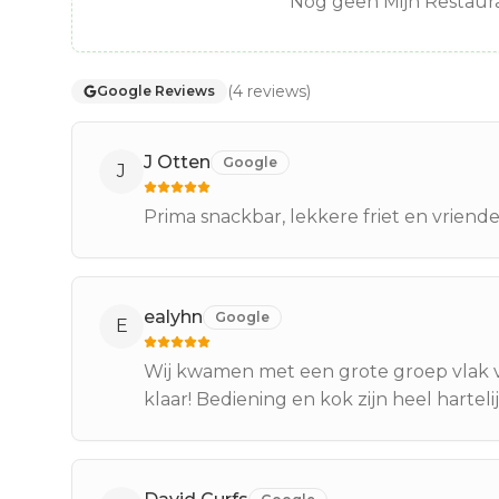
Nog geen Mijn Restaura
(
4
reviews
)
Google Reviews
J Otten
Google
J
Prima snackbar, lekkere friet en vriende
ealyhn
Google
E
Wij kwamen met een grote groep vlak voo
klaar! Bediening en kok zijn heel hartel