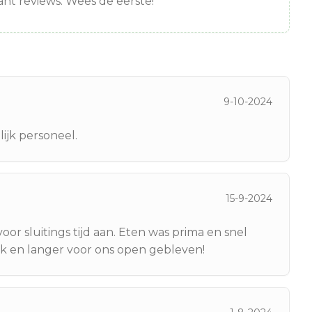
nt reviews. Wees de eerste!
9-10-2024
lijk personeel.
15-9-2024
r sluitings tijd aan. Eten was prima en snel
ijk en langer voor ons open gebleven!