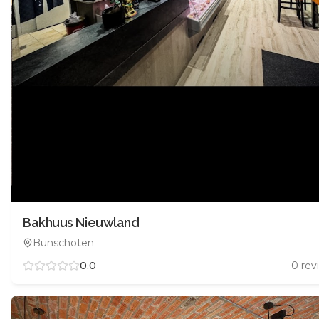
Bakhuus Nieuwland
Bunschoten
0.0
0
rev