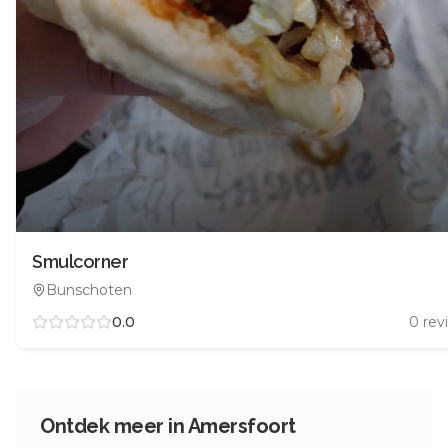
Smulcorner
Bunschoten
0.0
0
rev
Ontdek meer in
Amersfoort