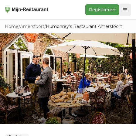
Registreren
Zoeken
Home
/
Amersfoort
/
Humphrey’s Restaurant Amersfoort
In de buurt
Ontdek
Keukens
Foodwall
Reviews