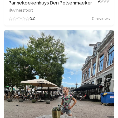
€
€
€
€
Pannekoekenhuys Den Potsenmaeker
Amersfoort
0.0
0
reviews