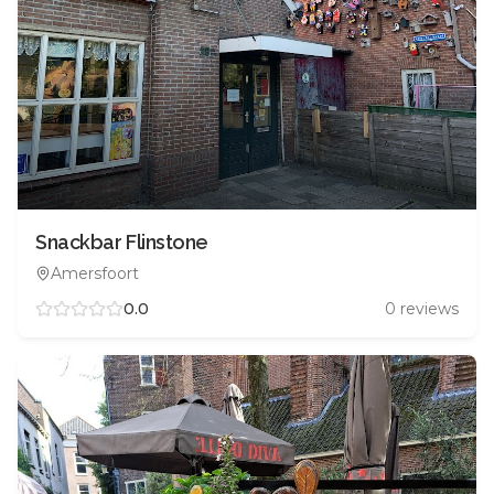
Snackbar Flinstone
Amersfoort
0.0
0
reviews