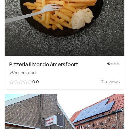
€
€
€
€
Pizzeria Il Mondo Amersfoort
Amersfoort
0.0
0
reviews