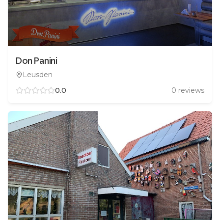
Don Panini
Leusden
0.0
0
reviews