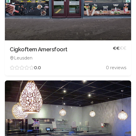
€
€
€
€
Cigkoftem Amersfoort
Leusden
0.0
0
reviews