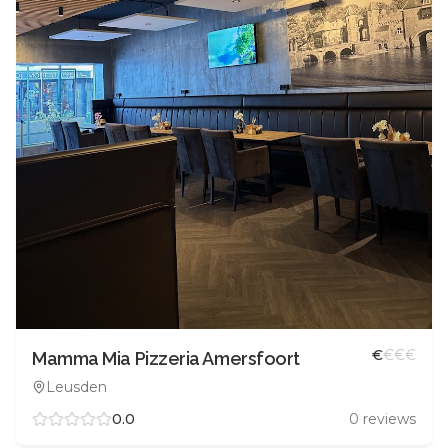
€
€
€
€
Mamma Mia Pizzeria Amersfoort
Leusden
0.0
0
reviews