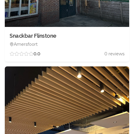
Snackbar Flinstone
Amersfoort
0.0
0
reviews