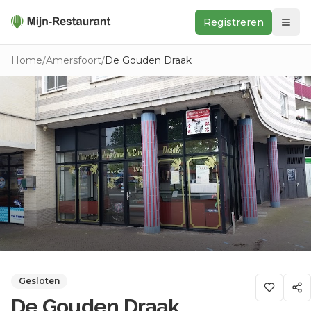
Registreren
Zoeken
Home
/
Amersfoort
/
De Gouden Draak
In de buurt
Ontdek
Keukens
Foodwall
Reviews
Gesloten
De Gouden Draak