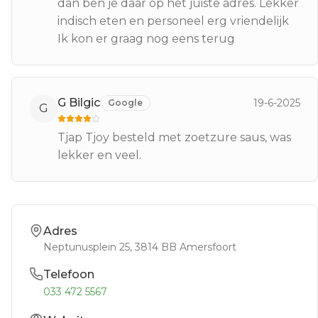
dan ben je daar op het juiste adres. Lekker
indisch eten en personeel erg vriendelijk
Ik kon er graag nog eens terug
G Bilgic
19-6-2025
Google
G
Tjap Tjoy besteld met zoetzure saus, was
lekker en veel.
Adres
Neptunusplein 25
, 3814 BB
Amersfoort
Telefoon
033 472 5567