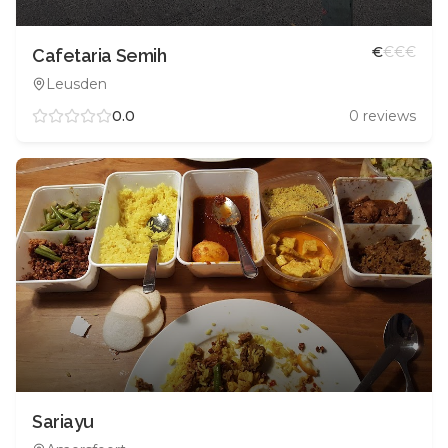
€
€
€
€
Cafetaria Semih
Leusden
0.0
0
reviews
Sariayu