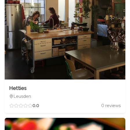
Hetties
Leusden
0.0
0
reviews