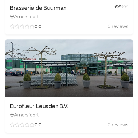
€
€
€
€
Brasserie de Buurman
Amersfoort
0.0
0
reviews
Eurofleur Leusden B.V.
Amersfoort
0.0
0
reviews