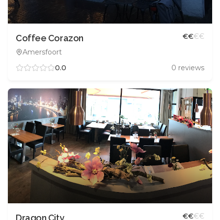
€
€
€
€
Coffee Corazon
Amersfoort
0.0
0
reviews
€
€
€
€
Dragon City