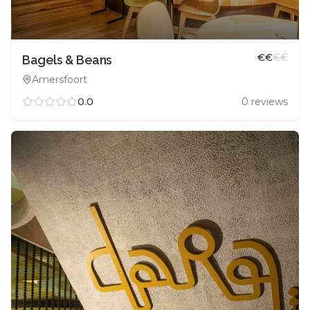
€
€
€
€
Bagels & Beans
Amersfoort
0.0
0
reviews