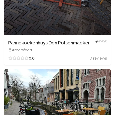
€
€
€
€
Pannekoekenhuys Den Potsenmaeker
Amersfoort
0.0
0
reviews