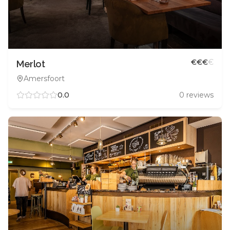
€
€
€
€
Merlot
Amersfoort
0.0
0
reviews