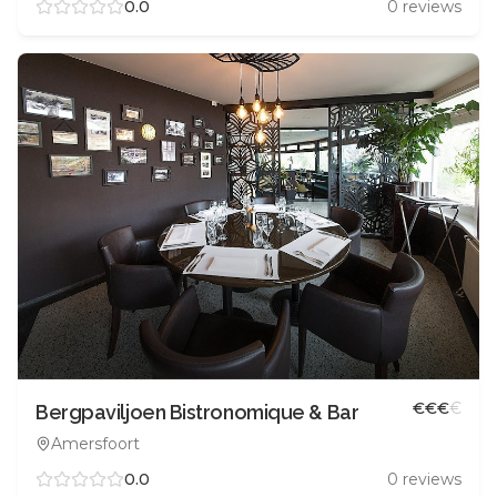
0.0
0
reviews
€
€
€
€
Bergpaviljoen Bistronomique & Bar
Amersfoort
0.0
0
reviews