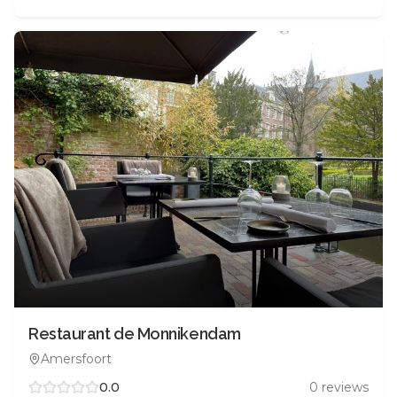
Restaurant de Monnikendam
Amersfoort
0.0
0
reviews