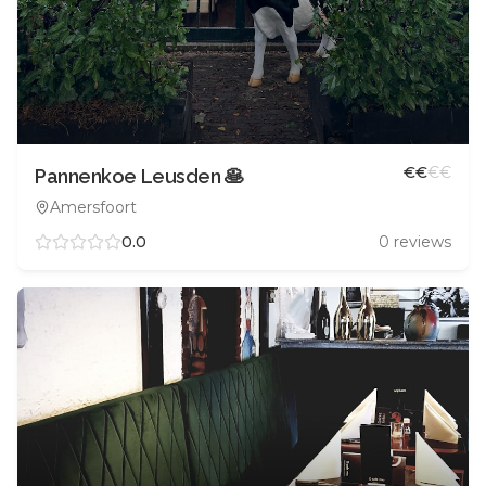
€
€
€
€
Pannenkoe Leusden 🥞
Amersfoort
0.0
0
reviews