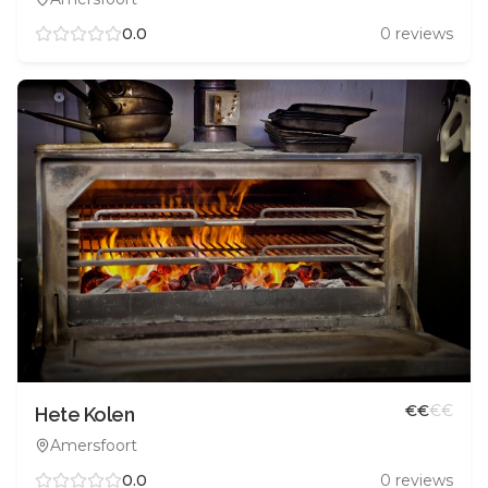
0.0
0
reviews
€
€
€
€
Hete Kolen
Amersfoort
0.0
0
reviews