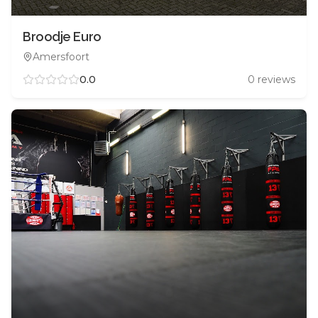
Broodje Euro
Amersfoort
0.0
0
reviews