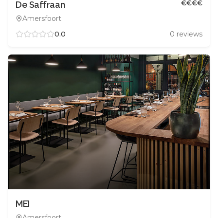
€
€
€
€
De Saffraan
Amersfoort
0.0
0
reviews
MEI
Amersfoort