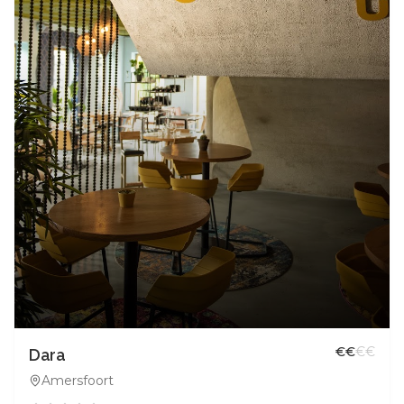
€
€
€
€
Dara
Amersfoort