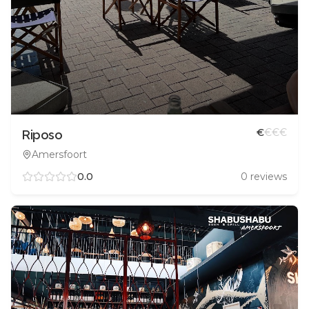
€
€
€
€
Riposo
Amersfoort
0.0
0
reviews