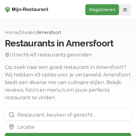
Registreren
Zoeken
Home
/
Steden
/
Amersfoort
In de buurt
Restaurants in
Amersfoort
Ontdek
Utrecht
•
49
restaurants gevonden
Keukens
Op zoek naar een goed restaurant in Amersfoort?
Foodwall
Wij hebben 49 opties voor je verzameld.
Amersfoort
Reviews
biedt een diverse mix van culinaire stijlen.
Bekijk
reviews, foto's en menu's om jouw perfecte
restaurant te vinden.