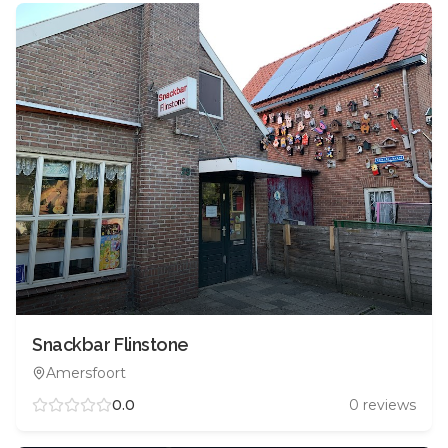
Snackbar Flinstone
Amersfoort
0.0
0
reviews