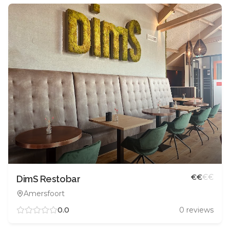
€
€
€
€
DimS Restobar
Amersfoort
0.0
0
reviews