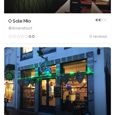
€
€
€
€
O Sole Mio
Amersfoort
0.0
0
reviews