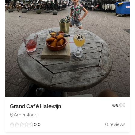
€
€
€
€
Grand Café Halewijn
Amersfoort
0.0
0
reviews