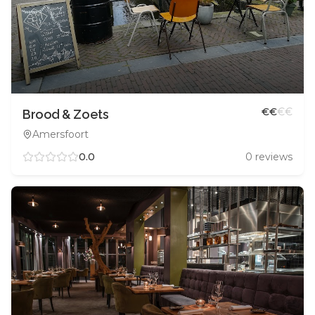
€
€
€
€
Brood & Zoets
Amersfoort
0.0
0
reviews