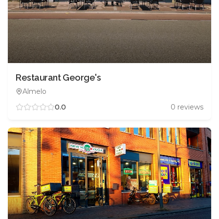
Restaurant George's
Almelo
0.0
0
reviews