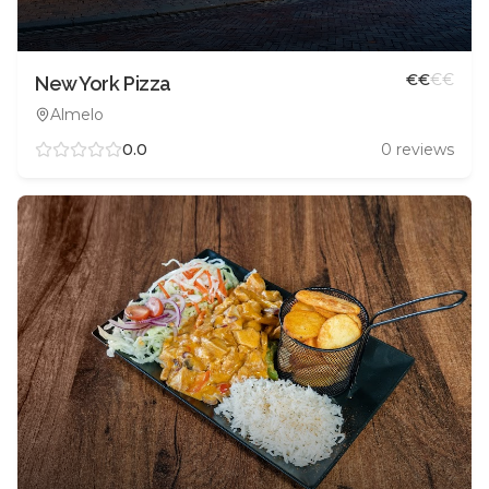
€
€
€
€
New York Pizza
Almelo
0.0
0
reviews