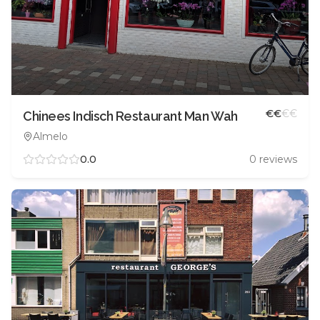
€
€
€
€
Chinees Indisch Restaurant Man Wah
Almelo
0.0
0
reviews