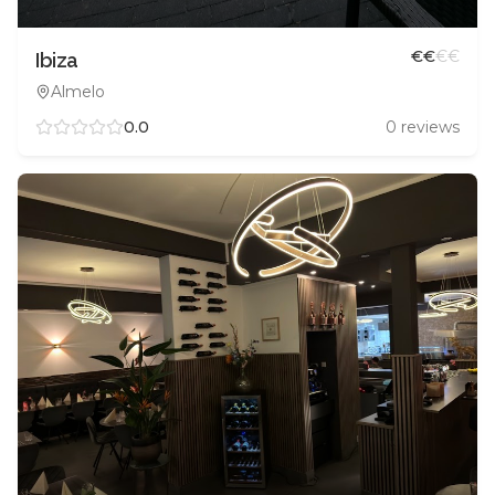
€
€
€
€
Ibiza
Almelo
0.0
0
reviews