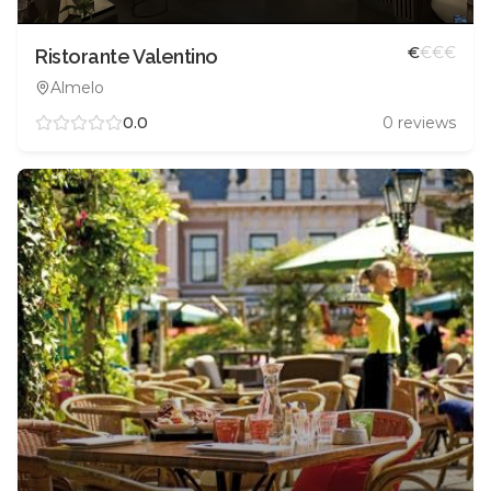
€
€
€
€
Ristorante Valentino
Almelo
0.0
0
reviews