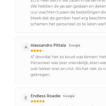
Echt heel slecht we zaten in de serre 
We hebben de jas aan gedaan en dekens
uur wachten tussen de bestellingen doo
bleek dat de gember heel erg beschimme
schamen het personeel zo te laten wer
Alessandro Pittala
Google
A
4* doordat het zo koud was binnen. Het
Personeel was zeer vriendelijk, eten w
ook lekker snel en vlot. Als het niet z
gekregen.
Endless Roadie
Google
E