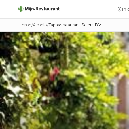
In 
Home
/
Almelo
/
Tapasrestaurant Solera B.V.