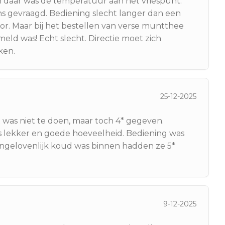
en daar was de temperatuur aan het vriespunt.
 gevraagd. Bediening slecht langer dan een
r. Maar bij het bestellen van verse muntthee
ld was! Echt slecht. Directie moet zich
ken.
25-12-2025
 was niet te doen, maar toch 4* gegeven.
as lekker en goede hoeveelheid. Bediening was
o ongelovenlijk koud was binnen hadden ze 5*
9-12-2025