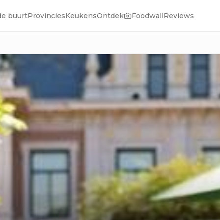
de buurt
Provincies
Keukens
Ontdek
Foodwall
Reviews