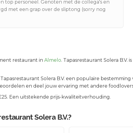
n top personeel. Genoten met de collega's en
orgd met een grap over de sliptong (sorry nog
ment
restaurant in
Almelo
.
Tapasrestaurant Solera B.V. is
s
Tapasrestaurant Solera B.V.
een populaire bestemming v
beoordelen en deel jouw ervaring met andere foodlovers
5. Een uitstekende prijs-kwaliteitverhouding.
estaurant Solera B.V.
?