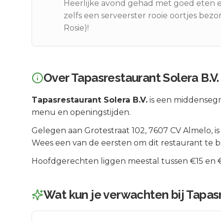
Heerlijke avond gehad met goed eten e
zelfs een serveerster rooie oortjes bez
Rosie)!
Over
Tapasrestaurant Solera B.V.
Tapasrestaurant Solera B.V.
is een
middenseg
menu en openingstijden.
Gelegen aan
Grotestraat 102
, 7607 CV
Almelo
, i
Wees een van de eersten om dit restaurant te 
Hoofdgerechten liggen meestal tussen €15 en €2
Wat kun je verwachten bij
Tapasr