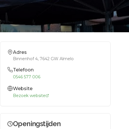
Adres
Binnenhof 4
, 7642 GW
Almelo
Telefoon
0546 577 006
Website
Bezoek website
Openingstijden