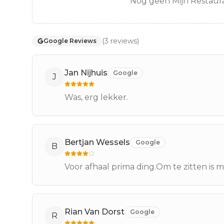
Nog geen Mijn Restaura
(
3
reviews
)
Google Reviews
Jan Nijhuis
Google
J
Was, erg lekker.
Bertjan Wessels
Google
B
Voor afhaal prima ding.Om te zitten is m
Rian Van Dorst
Google
R