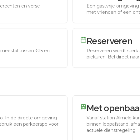
erechten en verse
Een gastvrije omgeving g
met vrienden of een on
Reserveren
meestal tussen €15 en
Reserveren wordt sterk 
piekuren.
Bel direct naa
Met openbaar
to.
In de directe omgeving
Vanaf station
Almelo
kun
gebruik een parkeerapp voor
binnen loopafstand, afhan
actuele dienstregeling.