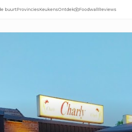
de buurt
Provincies
Keukens
Ontdek
Foodwall
Reviews