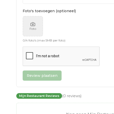
Foto's toevoegen (optioneel)
Foto
0
/
4
foto's (max 5MB per foto)
Review plaatsen
(
0
reviews
)
Mijn Restaurant Reviews