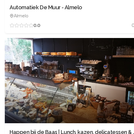
Automatiek De Muur - Almelo
Almelo
0.0
Happen bij de Baas | Lunc