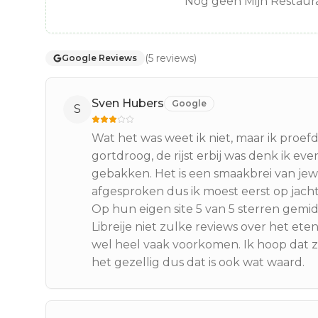
Nog geen Mijn Restaura
(
5
reviews
)
Google Reviews
Sven Hubers
Google
S
Wat het was weet ik niet, maar ik proe
gortdroog, de rijst erbij was denk ik e
gebakken. Het is een smaakbrei van je
afgesproken dus ik moest eerst op jacht
Op hun eigen site 5 van 5 sterren gemidd
Libreije niet zulke reviews over het eten 
wel heel vaak voorkomen. Ik hoop dat ze
het gezellig dus dat is ook wat waard.