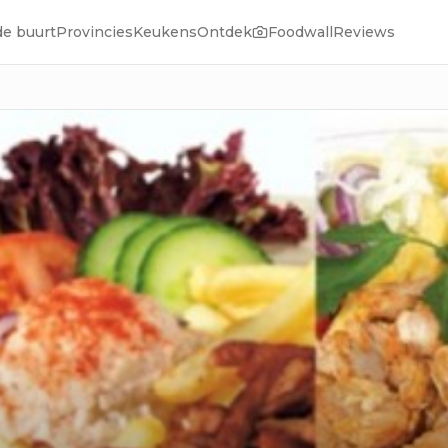
de buurt
Provincies
Keukens
Ontdek
Foodwall
Reviews