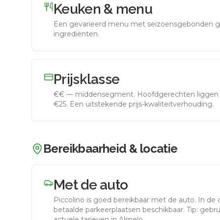
Keuken & menu
Een gevarieerd menu met seizoensgebonden g
ingrediënten.
Prijsklasse
€€
—
middensegment
.
Hoofdgerechten liggen 
€25. Een uitstekende prijs-kwaliteitverhouding.
Bereikbaarheid & locatie
Met de auto
Piccolino
is goed bereikbaar met de auto.
In de 
betaalde parkeerplaatsen beschikbaar. Tip: gebr
actuele tarieven in Almelo.