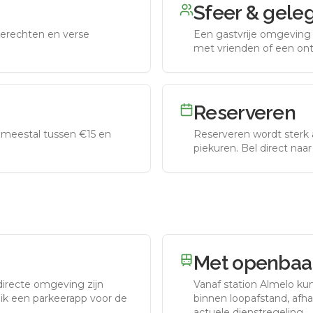
Sfeer & gele
erechten en verse
Een gastvrije omgeving g
met vrienden of een on
Reserveren
meestal tussen €15 en
Reserveren wordt sterk 
piekuren.
Bel direct naa
Met openbaar
directe omgeving zijn
Vanaf station
Almelo
kun
uik een parkeerapp voor de
binnen loopafstand, afhan
actuele dienstregeling.