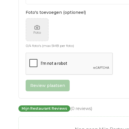
Foto's toevoegen (optioneel)
Foto
0
/
4
foto's (max 5MB per foto)
Review plaatsen
(
0
reviews
)
Mijn Restaurant Reviews