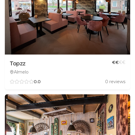
€
€
€
€
Topzz
Almelo
0.0
0
reviews