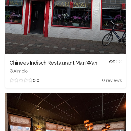
€
€
€
€
Chinees Indisch Restaurant Man Wah
Almelo
0.0
0
reviews