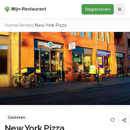
Registreren
Zoeken
Home
/
Almelo
/
New York Pizza
In de buurt
Ontdek
Keukens
Foodwall
Reviews
Gesloten
New York Pizza