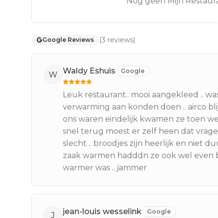
Nog geen Mijn Restaura
(
3
reviews
)
Google Reviews
Waldy Eshuis
Google
W
Leuk restaurant.. mooi aangekleed .. was
verwarming aan konden doen .. airco blij
ons waren eindelijk kwamen ze toen 
snel terug moest er zelf heen dat vrag
slecht .. broodjes zijn heerlijk en niet
zaak warmen hadddn ze ook wel even 
warmer was .. jammer
jean-louis wesselink
Google
J