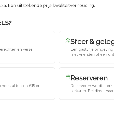
5. Een uitstekende prijs-kwaliteitverhouding.
ELS
?
Sfeer & gele
erechten en verse
Een gastvrije omgeving g
met vrienden of een on
Reserveren
meestal tussen €15 en
Reserveren wordt sterk 
piekuren.
Bel direct naa