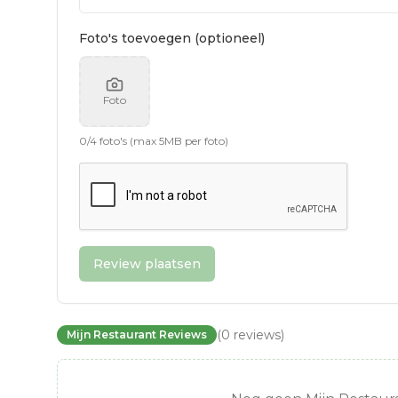
Foto's toevoegen (optioneel)
Foto
0
/
4
foto's (max 5MB per foto)
Review plaatsen
(
0
reviews
)
Mijn Restaurant Reviews