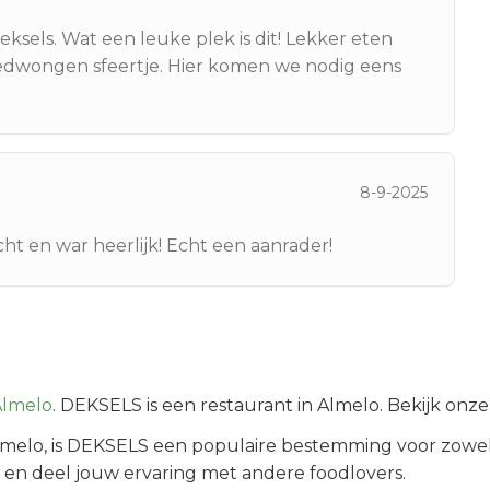
sels. Wat een leuke plek is dit! Lekker eten
ngedwongen sfeertje. Hier komen we nodig eens
8-9-2025
cht en war heerlijk! Echt een aanrader!
Almelo
.
DEKSELS is een restaurant in Almelo. Bekijk onz
lmelo
, is
DEKSELS
een populaire bestemming voor zowel
 en deel jouw ervaring met andere foodlovers.