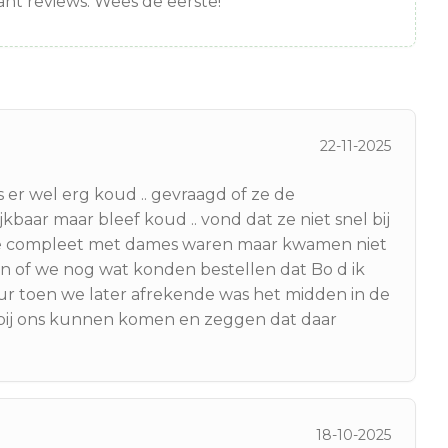
nt reviews. Wees de eerste!
22-11-2025
 er wel erg koud .. gevraagd of ze de
kbaar maar bleef koud .. vond dat ze niet snel bij
we compleet met dames waren maar kwamen niet
en of we nog wat konden bestellen dat Bo d ik
 duur toen we later afrekende was het midden in de
bij ons kunnen komen en zeggen dat daar
18-10-2025