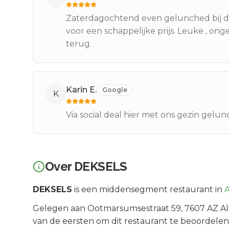
Zaterdagochtend even gelunched bij dek
voor een schappelijke prijs. Leuke , o
terug.
Karin E.
Google
K
Via social deal hier met ons gezin gelun
Over
DEKSELS
DEKSELS
is een
middensegment
restaurant in
Gelegen aan
Ootmarsumsestraat 59
, 7607 AZ
A
van de eersten om dit restaurant te beoordelen