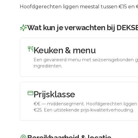
Hoofdgerechten liggen meestal tussen €15 en €2
Wat kun je verwachten bij
DEKS
Keuken & menu
Een gevarieerd menu met seizoensgebonden g
ingrediënten.
Prijsklasse
€€
—
middensegment
.
Hoofdgerechten liggen 
€25. Een uitstekende prijs-kwaliteitverhouding.
Bereikbaarheid & locatie