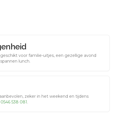
genheid
eschikt voor familie-uitjes, een gezellige avond
tspannen lunch.
aanbevolen, zeker in het weekend en tijdens
r
0546 538 081
.