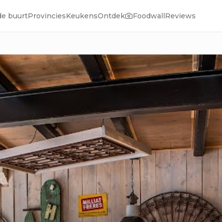
de buurt
Provincies
Keukens
Ontdek
Foodwall
Reviews