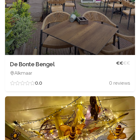
€
€
€
€
De Bonte Bengel
Alkmaar
0.0
0
reviews