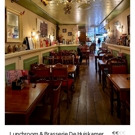
€
€
€
€
Lunchroom & Brasserie De Huiskamer