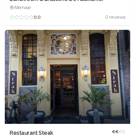
Alkmaar
0.0
0
reviews
€
€
€
€
Restaurant Steak