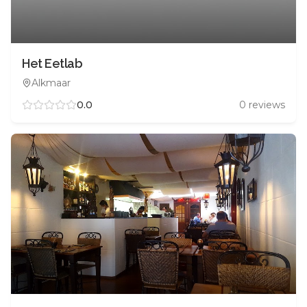
Het Eetlab
Alkmaar
0.0
0
reviews