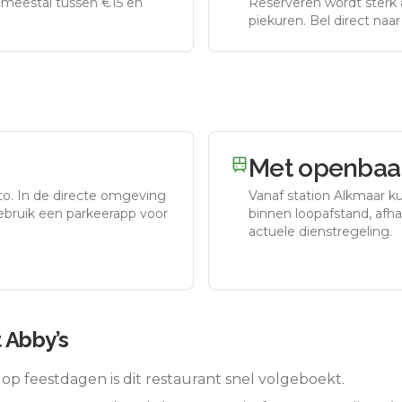
meestal tussen €15 en
Reserveren wordt sterk 
piekuren.
Bel direct naa
Met openbaar
to.
In de directe omgeving
Vanaf station
Alkmaar
ku
gebruik een parkeerapp voor
binnen loopafstand, afhan
actuele dienstregeling.
 Abby’s
op feestdagen is dit restaurant snel volgeboekt.