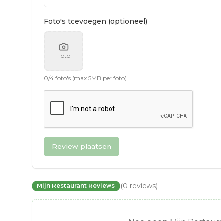
Foto's toevoegen (optioneel)
Foto
0
/
4
foto's (max 5MB per foto)
Review plaatsen
(
0
reviews
)
Mijn Restaurant Reviews