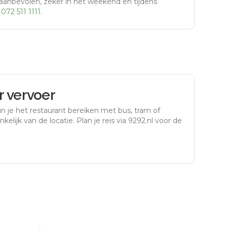
aanbevolen, zeker in het weekend en tijdens
r
072 511 1111
.
 vervoer
n je het restaurant bereiken met bus, tram of
kelijk van de locatie. Plan je reis via 9292.nl voor de