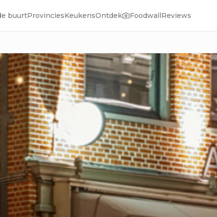
de buurt
Provincies
Keukens
Ontdek
Foodwall
Reviews