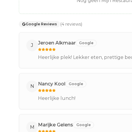
Nog geen Mijn Restaura
(
4
reviews
)
Google Reviews
Jeroen Alkmaar
Google
J
Heerlijke plek! Lekker eten, prettige be
Nancy Kool
Google
N
Heerlijke lunch!
Marijke Gelens
Google
M