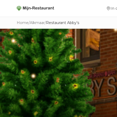
In 
Home
/
Alkmaar
/
Restaurant Abby’s