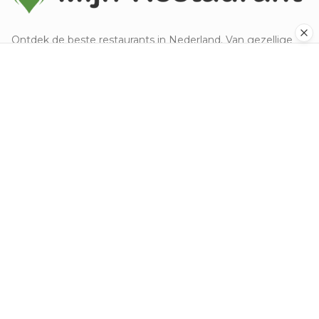
Ontdek de beste restaurants in Nederland. Van gezellige
eetcafés tot sterrenrestaurants.
Ontdek
Populaire steden
Alle keukens
Nieuw toegevoegd
Top beoordeeld
Voor eigenaren
Restaurant aanmelden