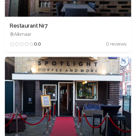
Restaurant Nr7
Alkmaar
0.0
0
reviews