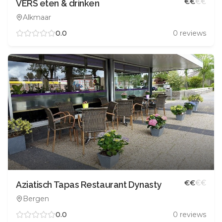
€
€
€
€
VERS eten & drinken
Alkmaar
0.0
0
reviews
€
€
€
€
Aziatisch Tapas Restaurant Dynasty
Bergen
0.0
0
reviews