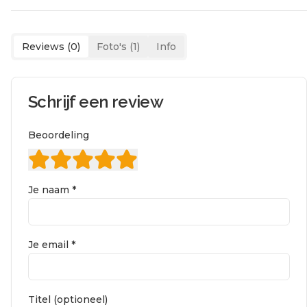
Reviews (
0
)
Foto's (
1
)
Info
Schrijf een review
Beoordeling
Je naam *
Je email *
Titel (optioneel)