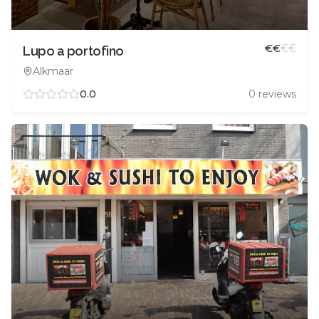
€
€
€
€
Lupo a portofino
Alkmaar
0.0
0
reviews