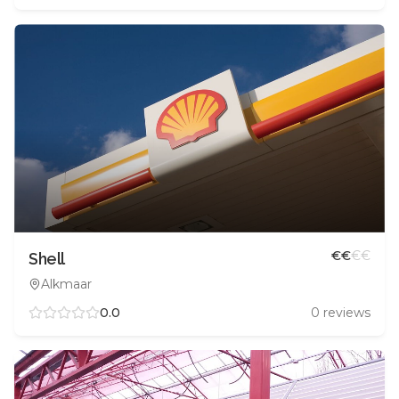
€
€
€
€
Shell
Alkmaar
0.0
0
reviews