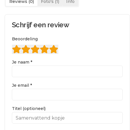
Reviews (
0
)
Foto's (
1
)
Info
Schrijf een review
Beoordeling
Je naam *
Je email *
Titel (optioneel)