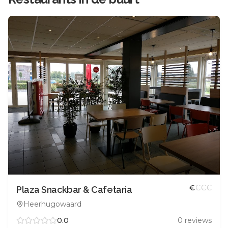
€
€
€
€
Plaza Snackbar & Cafetaria
Heerhugowaard
0.0
0
reviews