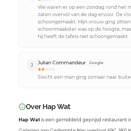
We waren er op een zondag rond het mi
zaten overvol van de dag ervoor. De vlo
schoongemaakt. Mijn vrouw ging zitte
schoonmaakster was op de hoogte, maar
hij heeft de tafels niet schoongemaakt.
Julian Commandeur
Google
J
Slecht een man ging zomaar naar buite
Over
Hap Wat
Hap Wat
is een
gemiddeld geprijsd
restaurant i
Gelegen aan
Gedempte Nieuwesloot 69C
, 1811 