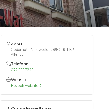
Adres
Gedempte Nieuwesloot 69C
, 1811 KP
Alkmaar
Telefoon
072 222 3249
Website
Bezoek website