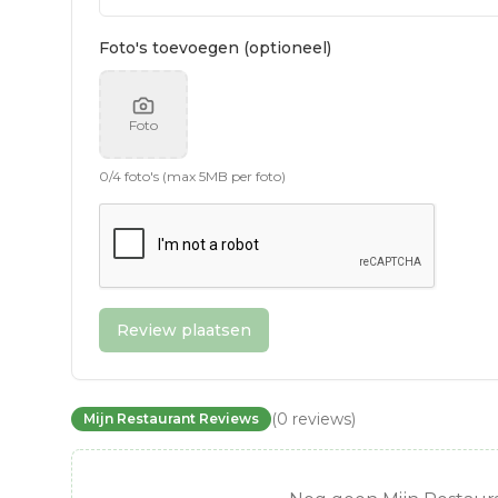
Foto's toevoegen (optioneel)
Foto
0
/
4
foto's (max 5MB per foto)
Review plaatsen
(
0
reviews
)
Mijn Restaurant Reviews