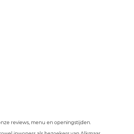
 onze reviews, menu en openingstijden.
owel inwoners als bezoekers van
Alkmaar
.