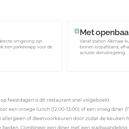
Met openbaar
directe omgeving zijn
Vanaf station
Alkmaar
ku
uik een parkeerapp voor de
binnen loopafstand, afhan
actuele dienstregeling.
op feestdagen is dit restaurant snel volgeboekt.
oor een vroege lunch (12:00-13:00) of een vroeg diner (17
e allergieën of dieetvoorkeuren door zodat de keuken 
e bieden. Combineer een diner met een stadswandeling 