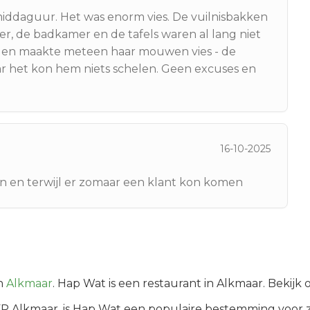
ddaguur. Het was enorm vies. De vuilnisbakken
er, de badkamer en de tafels waren al lang niet
n en maakte meteen haar mouwen vies - de
 het kon hem niets schelen. Geen excuses en
16-10-2025
n en terwijl er zomaar een klant kon komen
n
Alkmaar
.
Hap Wat is een restaurant in Alkmaar. Bekijk
KP
Alkmaar
, is
Hap Wat
een populaire bestemming voor z