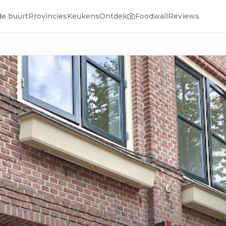
de buurt
Provincies
Keukens
Ontdek
Foodwall
Reviews