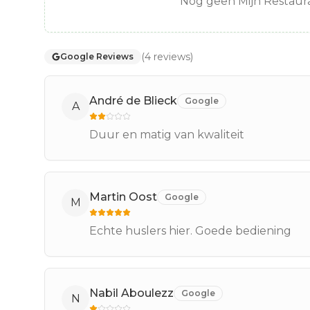
Nog geen Mijn Restaura
(
4
reviews
)
Google Reviews
André de Blieck
Google
A
Duur en matig van kwaliteit
Martin Oost
Google
M
Echte huslers hier. Goede bediening
Nabil Aboulezz
Google
N