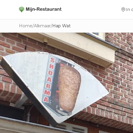
In 
Home
/
Alkmaar
/
Hap Wat