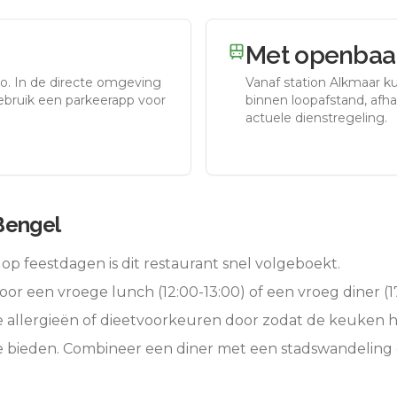
Met openbaar
to.
In de directe omgeving
Vanaf station
Alkmaar
ku
gebruik een parkeerapp voor
binnen loopafstand, afhan
actuele dienstregeling.
Bengel
op feestdagen is dit restaurant snel volgeboekt.
oor een vroege lunch (12:00-13:00) of een vroeg diner (17
e allergieën of dieetvoorkeuren door zodat de keuken 
e bieden. Combineer een diner met een stadswandeling 