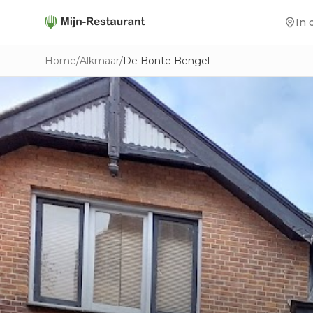
In 
Home
/
Alkmaar
/
De Bonte Bengel