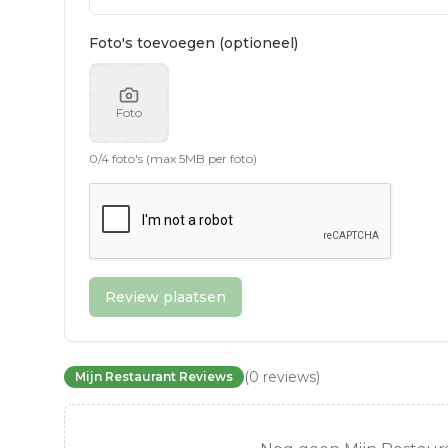
Foto's toevoegen (optioneel)
Foto
0
/
4
foto's (max 5MB per foto)
Review plaatsen
(
0
reviews
)
Mijn Restaurant Reviews