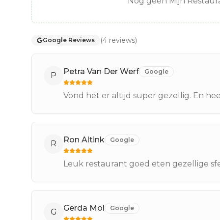
Nog geen Mijn Restaura
(
4
reviews
)
Google Reviews
Petra Van Der Werf
Google
P
Vond het er altijd super gezellig. En hee
Ron Altink
Google
R
Leuk restaurant goed eten gezellige sf
Gerda Mol
Google
G