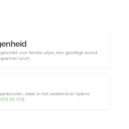
genheid
eschikt voor familie-uitjes, een gezellige avond
tspannen lunch.
aanbevolen, zeker in het weekend en tijdens
r
072 511 1713
.