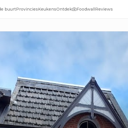
de buurt
Provincies
Keukens
Ontdek
Foodwall
Reviews