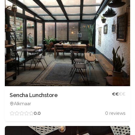
€
€
€
€
Sencha Lunchstore
Alkmaar
0.0
0
reviews