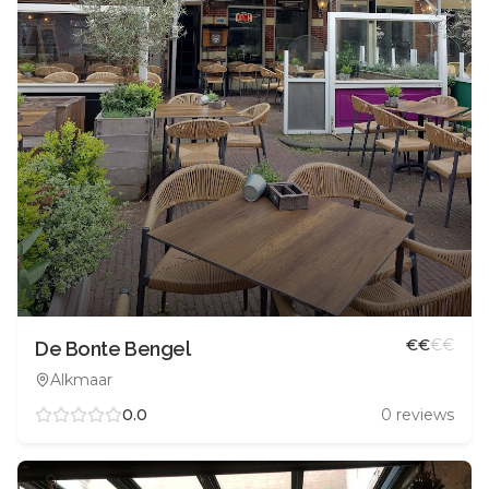
€
€
€
€
De Bonte Bengel
Alkmaar
0.0
0
reviews