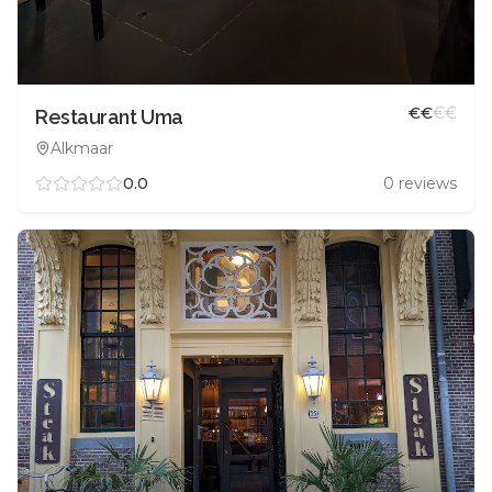
€
€
€
€
Restaurant Uma
Alkmaar
0.0
0
reviews