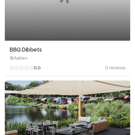
BBQ Dibbets
Aalten
0.0
0
reviews