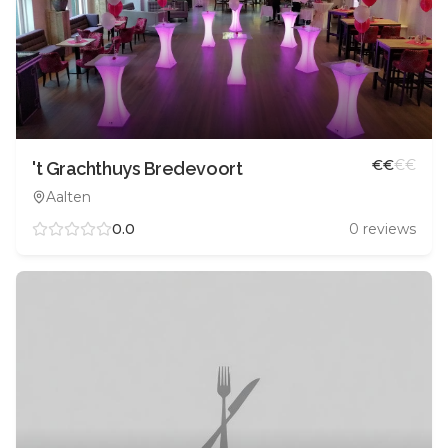
€
€
€
€
't Grachthuys Bredevoort
Aalten
0.0
0
reviews