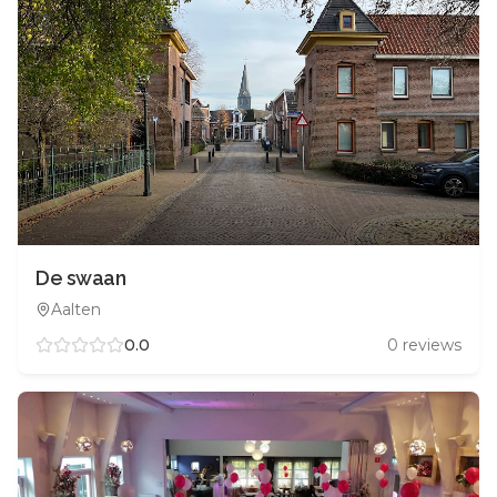
De swaan
Aalten
0.0
0
reviews