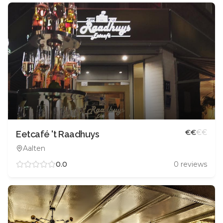
€
€
€
€
Eetcafé 't Raadhuys
Aalten
0.0
0
reviews